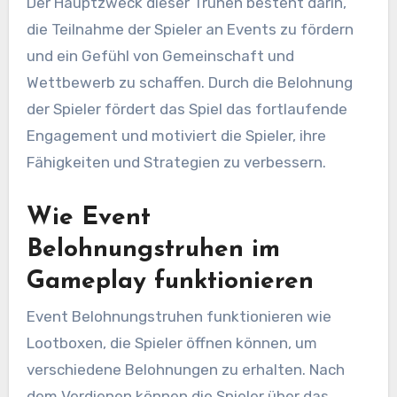
Der Hauptzweck dieser Truhen besteht darin,
die Teilnahme der Spieler an Events zu fördern
und ein Gefühl von Gemeinschaft und
Wettbewerb zu schaffen. Durch die Belohnung
der Spieler fördert das Spiel das fortlaufende
Engagement und motiviert die Spieler, ihre
Fähigkeiten und Strategien zu verbessern.
Wie Event
Belohnungstruhen im
Gameplay funktionieren
Event Belohnungstruhen funktionieren wie
Lootboxen, die Spieler öffnen können, um
verschiedene Belohnungen zu erhalten. Nach
dem Verdienen können die Spieler über das