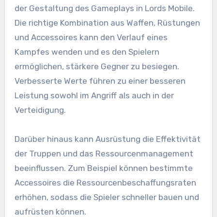
der Gestaltung des Gameplays in Lords Mobile.
Die richtige Kombination aus Waffen, Rüstungen
und Accessoires kann den Verlauf eines
Kampfes wenden und es den Spielern
ermöglichen, stärkere Gegner zu besiegen.
Verbesserte Werte führen zu einer besseren
Leistung sowohl im Angriff als auch in der
Verteidigung.
Darüber hinaus kann Ausrüstung die Effektivität
der Truppen und das Ressourcenmanagement
beeinflussen. Zum Beispiel können bestimmte
Accessoires die Ressourcenbeschaffungsraten
erhöhen, sodass die Spieler schneller bauen und
aufrüsten können.