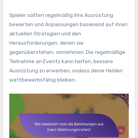
Spieler sollten regelmäßig ihre Ausrüstung
bewerten und Anpassungen basierend auf ihren
aktuellen Strategien und den
Herausforderungen, denen sie
gegenüberstehen, vornehmen. Die regelmäßige
Teilnahme an Events kann helfen, bessere
Ausrüstung zu erwerben, sodass deine Helden
wettbewerbsfähig bleiben.