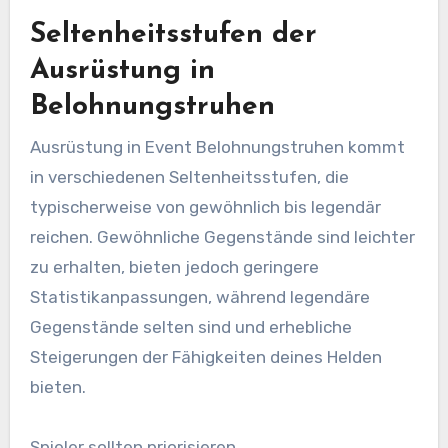
Seltenheitsstufen der
Ausrüstung in
Belohnungstruhen
Ausrüstung in Event Belohnungstruhen kommt
in verschiedenen Seltenheitsstufen, die
typischerweise von gewöhnlich bis legendär
reichen. Gewöhnliche Gegenstände sind leichter
zu erhalten, bieten jedoch geringere
Statistikanpassungen, während legendäre
Gegenstände selten sind und erhebliche
Steigerungen der Fähigkeiten deines Helden
bieten.
Spieler sollten priorisieren,