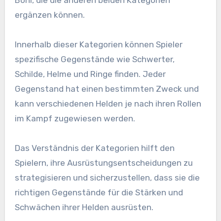
Boni, die die anderen beiden Kategorien
ergänzen können.
Innerhalb dieser Kategorien können Spieler
spezifische Gegenstände wie Schwerter,
Schilde, Helme und Ringe finden. Jeder
Gegenstand hat einen bestimmten Zweck und
kann verschiedenen Helden je nach ihren Rollen
im Kampf zugewiesen werden.
Das Verständnis der Kategorien hilft den
Spielern, ihre Ausrüstungsentscheidungen zu
strategisieren und sicherzustellen, dass sie die
richtigen Gegenstände für die Stärken und
Schwächen ihrer Helden ausrüsten.