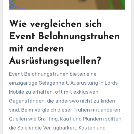
Wie vergleichen sich
Event Belohnungstruhen
mit anderen
Ausrüstungsquellen?
Event Belohnungstruhen bieten eine
einzigartige Gelegenheit, Ausrüstung in Lords
Mobile zu erhalten, oft mit exklusiven
Gegenständen, die anderswo nicht zu finden
sind. Beim Vergleich dieser Truhen mit anderen
Quellen wie Crafting, Kauf und Plündern sollten
die Spieler die Verfügbarkeit, Kosten und