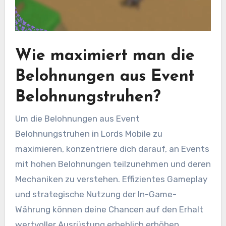
Wie maximiert man die
Belohnungen aus Event
Belohnungstruhen?
Um die Belohnungen aus Event
Belohnungstruhen in Lords Mobile zu
maximieren, konzentriere dich darauf, an Events
mit hohen Belohnungen teilzunehmen und deren
Mechaniken zu verstehen. Effizientes Gameplay
und strategische Nutzung der In-Game-
Währung können deine Chancen auf den Erhalt
wertvoller Ausrüstung erheblich erhöhen.