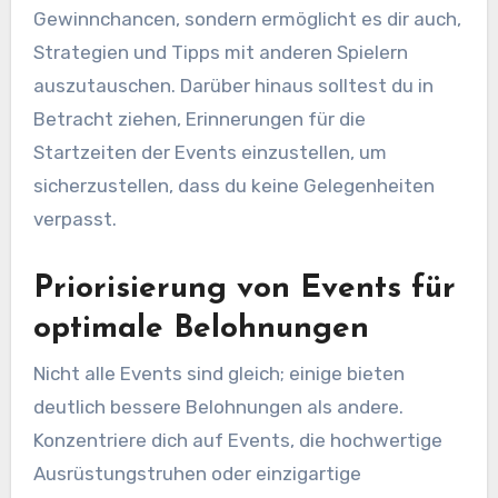
Gewinnchancen, sondern ermöglicht es dir auch,
Strategien und Tipps mit anderen Spielern
auszutauschen. Darüber hinaus solltest du in
Betracht ziehen, Erinnerungen für die
Startzeiten der Events einzustellen, um
sicherzustellen, dass du keine Gelegenheiten
verpasst.
Priorisierung von Events für
optimale Belohnungen
Nicht alle Events sind gleich; einige bieten
deutlich bessere Belohnungen als andere.
Konzentriere dich auf Events, die hochwertige
Ausrüstungstruhen oder einzigartige