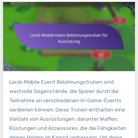
Lords Mobile Event Belohnungstruhen sind
wertvolle Gegenstände, die Spieler durch die
Teilnahme an verschiedenen In-Game-Events
verdienen können. Diese Truhen enthalten eine
Vielzahl von Ausrüstungen, darunter Waffen,
Rüstungen und Accessoires, die die Fähigkeiten
deines Helden im Kampf verbessern. Um deine