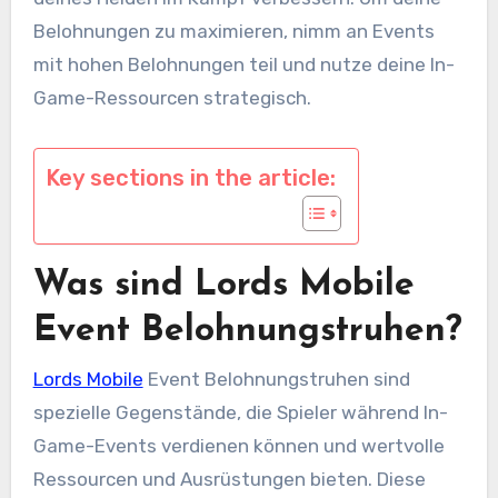
Belohnungen zu maximieren, nimm an Events
mit hohen Belohnungen teil und nutze deine In-
Game-Ressourcen strategisch.
Key sections in the article:
Was sind Lords Mobile
Event Belohnungstruhen?
Lords Mobile
Event Belohnungstruhen sind
spezielle Gegenstände, die Spieler während In-
Game-Events verdienen können und wertvolle
Ressourcen und Ausrüstungen bieten. Diese