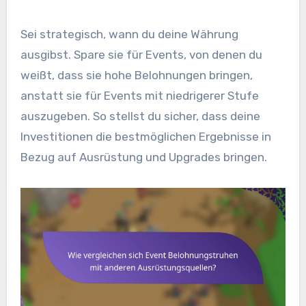
Sei strategisch, wann du deine Währung
ausgibst. Spare sie für Events, von denen du
weißt, dass sie hohe Belohnungen bringen,
anstatt sie für Events mit niedrigerer Stufe
auszugeben. So stellst du sicher, dass deine
Investitionen die bestmöglichen Ergebnisse in
Bezug auf Ausrüstung und Upgrades bringen.